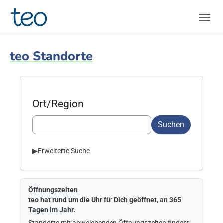
Skip to main navigation
Skip to main content
Skip to page footer
teo Standorte
Ort/Region
Suchen
▶
Erweiterte Suche
Öffnungszeiten
teo hat rund um die Uhr für Dich geöffnet, an 365
Tagen im Jahr.
Standorte mit abweichenden Öffnungszeiten findest