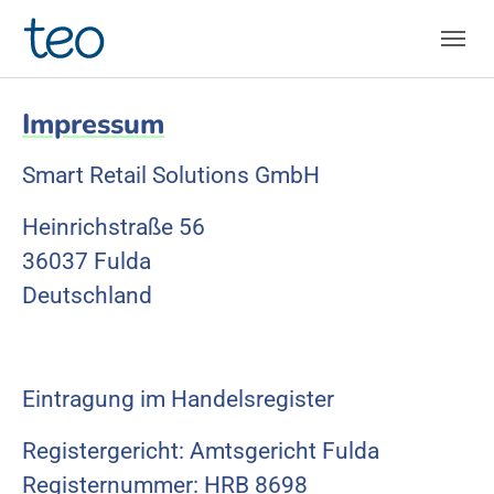
Skip to main navigation
Skip to main content
Skip to page footer
Impressum
Smart Retail Solutions GmbH
Heinrichstraße 56
36037 Fulda
Deutschland
Eintragung im Handelsregister
Registergericht: Amtsgericht Fulda
Registernummer: HRB 8698