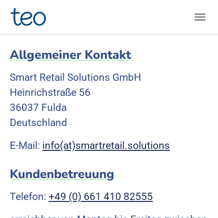
Skip to main navigation
Skip to main content
Skip to page footer
Allgemeiner Kontakt
Smart Retail Solutions GmbH
Heinrichstraße 56
36037 Fulda
Deutschland
E-Mail:
info(at)smartretail.solutions
Kundenbetreuung
Telefon:
+49 (0) 661 410 82555