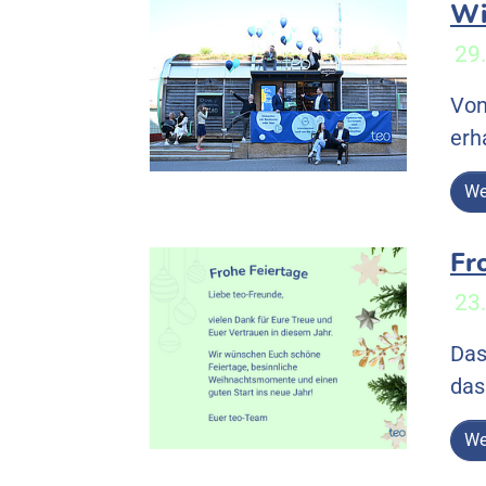
Wi
29
Von
erh
We
Fr
23
Das
das
We