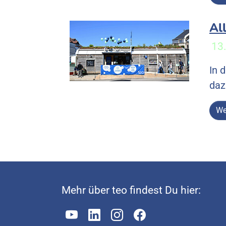
Al
13
In 
daz
We
Mehr über teo findest Du hier: