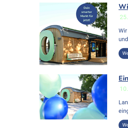
Wi
25
Wir
un
We
Ei
10
Lan
ein
We