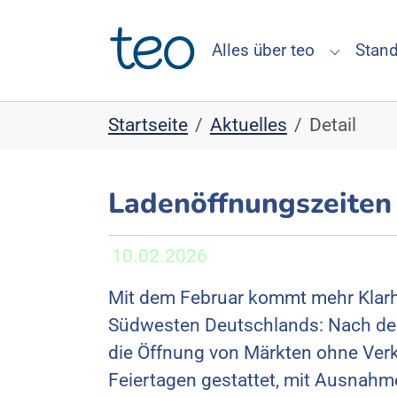
Skip to main navigation
Skip to main content
Skip to page footer
Alles über teo
Stand
Submenu 
You are here:
Startseite
Aktuelles
Detail
Ladenöffnungszeiten
10.02.2026
Mit dem Februar kommt mehr Klarhe
Südwesten Deutschlands: Nach dem
die Öffnung von Märkten ohne Ver
Feiertagen gestattet, mit Ausnahm