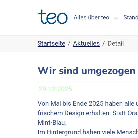
Skip to main navigation
Skip to main content
Skip to page footer
Alles über teo
Stand
Submenu 
You are here:
Startseite
Aktuelles
Detail
Wir sind umgezogen 
29.12.2025
Von Mai bis Ende 2025 haben alle 
frischem Design erhalten: Statt Or
Mint-Blau.
Im Hintergrund haben viele Mensch